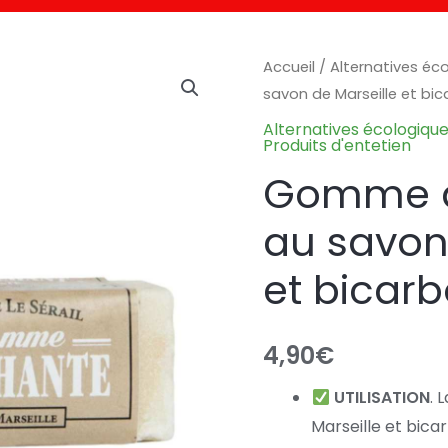
Accueil
/
Alternatives éc
savon de Marseille et bi
Alternatives écologiqu
Produits d'entetien
Gomme d
au savon
et bicar
4,90
€
UTILISATION
. 
Marseille et bic