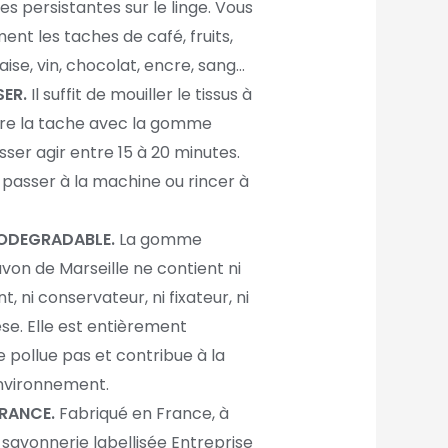
es persistantes sur le linge. Vous
ent les taches de café, fruits,
ise, vin, chocolat, encre, sang…
SER.
Il suffit de mouiller
le tissus à
uire la tache avec la gomme
sser agir entre 15 à 20 minutes.
t passer à la machine ou rincer à
IODEGRADABLE.
La gomme
von de Marseille ne contient ni
t, ni conservateur, ni fixateur, ni
se. Elle est entièrement
 pollue pas et contribue à la
environnement.
FRANCE.
Fabriqué en France, à
 savonnerie labellisée Entreprise