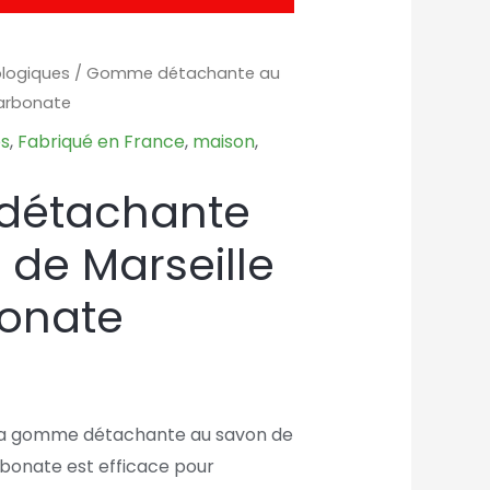
ologiques
/ Gomme détachante au
carbonate
es
,
Fabriqué en France
,
maison
,
étachante
 de Marseille
bonate
La gomme détachante au savon de
arbonate
est efficace pour