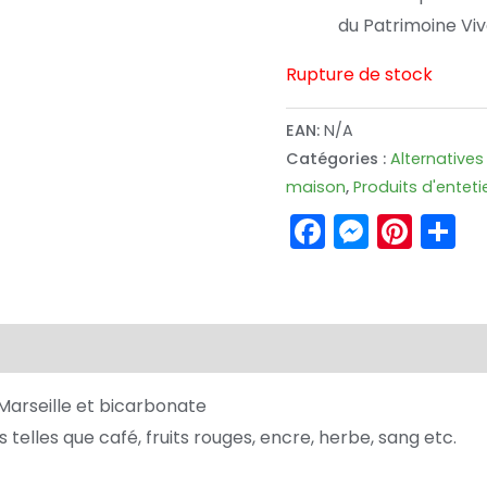
du Patrimoine Viv
Rupture de stock
EAN:
N/A
Catégories :
Alternative
maison
,
Produits d'enteti
Faceboo
Messe
Pint
P
rseille et bicarbonate
telles que café, fruits rouges, encre, herbe, sang etc.