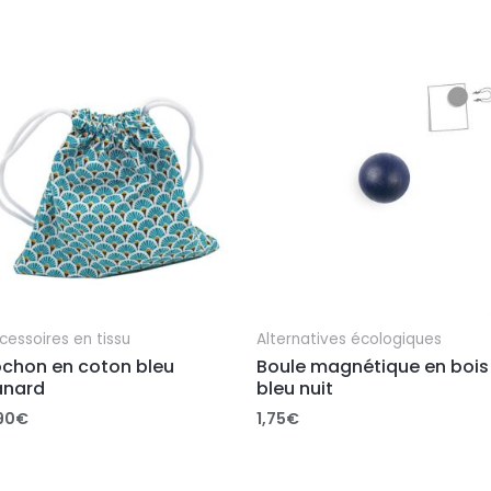
cessoires en tissu
Alternatives écologiques
ochon en coton bleu
Boule magnétique en bois
anard
bleu nuit
90
€
1,75
€