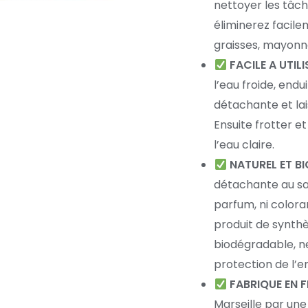
nettoyer les tâch
éliminerez facilem
graisses, mayonna
FACILE A UTILI
l’eau froide, end
détachante et lai
Ensuite frotter e
l’eau claire.
NATUREL ET B
détachante au sa
parfum, ni coloran
produit de synthè
biodégradable, ne
protection de l’
FABRIQUE EN 
Marseille par une