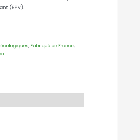
ant (EPV).
s écologiques
,
Fabriqué en France
,
en
k
nger
erest
artager