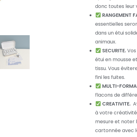
donc toutes leur 
RANGEMENT FA
essentielles ser
dans un étui solid
animaux.
SECURITE.
Vos 
étui en mousse e
tissu. Vous éviter
fini les fuites.
MULTI-FORMA
flacons de différ
CREATIVITE.
Av
à votre créativit
mesure et noter l
cartonnée avec le