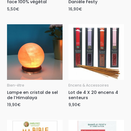
face 100% végétal
Danièle Festy
5,50
€
16,90
€
Bien-être
Encens & Accessoires
Lampe en cristal de sel
Lot de 4 X 20 encens 4
de l’Himalaya
senteurs
19,90
€
9,90
€