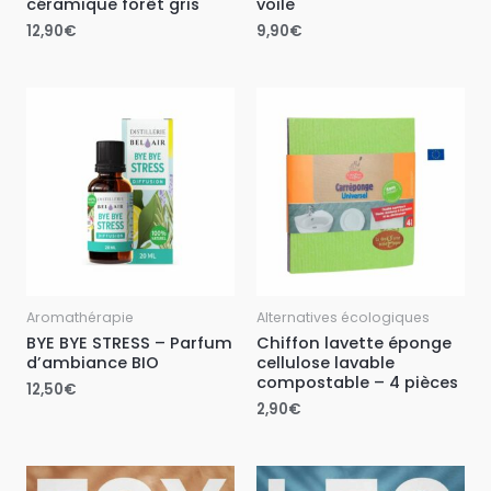
céramique forêt gris
voile
12,90
€
9,90
€
Aromathérapie
Alternatives écologiques
BYE BYE STRESS – Parfum
Chiffon lavette éponge
d’ambiance BIO
cellulose lavable
compostable – 4 pièces
12,50
€
2,90
€