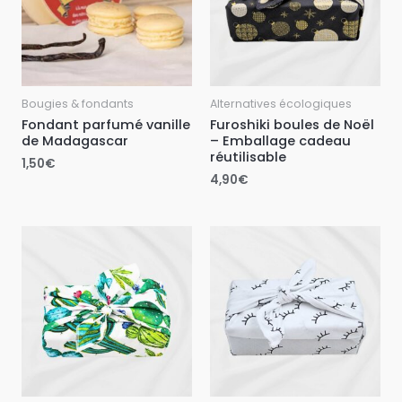
Bougies & fondants
Alternatives écologiques
Fondant parfumé vanille
Furoshiki boules de Noël
de Madagascar
– Emballage cadeau
réutilisable
1,50
€
4,90
€