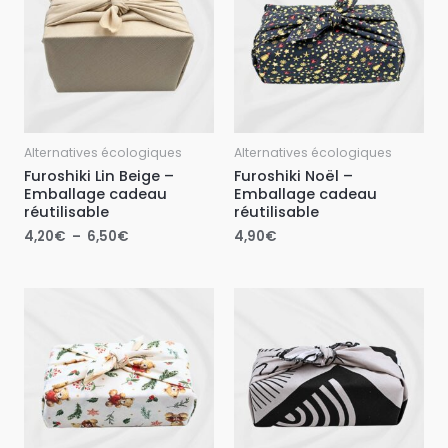
4,20€
à
6,50€
Alternatives écologiques
Alternatives écologiques
Furoshiki Lin Beige –
Furoshiki Noël –
Emballage cadeau
Emballage cadeau
réutilisable
réutilisable
4,20
€
–
6,50
€
4,90
€
Plage
de
prix :
4,90€
à
6,50€