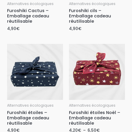
Alternatives écologiques
Alternatives écologiques
Furoshiki Cactus –
Furoshiki cils –
Emballage cadeau
Emballage cadeau
réutilisable
réutilisable
4,90
€
4,90
€
Plage
de
prix :
4,20€
à
6,50€
Alternatives écologiques
Alternatives écologiques
Furoshiki étoiles –
Furoshiki étoiles Noël –
Emballage cadeau
Emballage cadeau
réutilisable
réutilisable
4,90
€
4,20
€
–
6,50
€