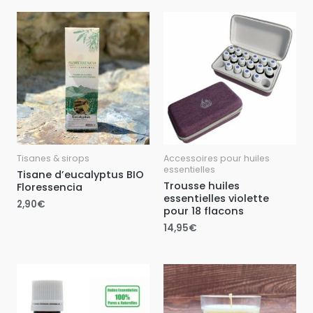
Tisanes & sirops
Accessoires pour huiles
essentielles
Tisane d’eucalyptus BIO
Trousse huiles
Floressencia
essentielles violette
2,90
€
pour 18 flacons
14,95
€