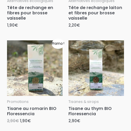
Alternatives écologiques
Alternatives écologiques
Tête de rechange en
Tête de rechange laiton
fibres pour brosse
et fibres pour brosse
vaisselle
vaisselle
1,90
€
2,20
€
Le
Le
Promo !
prix
prix
initial
actuel
était :
est :
2,90€.
1,90€.
Promotions
Tisanes & sirops
Tisane au romarin BIO
Tisane au thym BIO
Floressencia
Floressencia
2,90
€
1,90
€
2,90
€