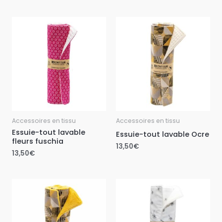
Accessoires en tissu
Accessoires en tissu
Essuie-tout lavable
Essuie-tout lavable Ocre
fleurs fuschia
13,50
€
13,50
€
Plage
Plage
de
de
prix :
prix :
3,50€
3,50€
à
à