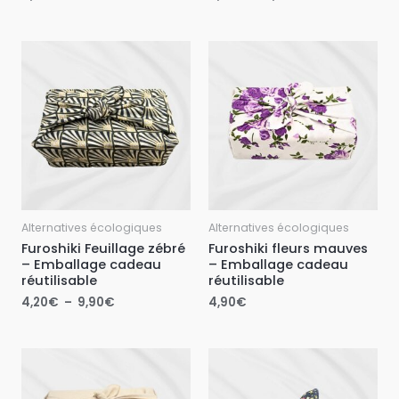
Plage
de
prix :
4,20€
à
9,90€
Alternatives écologiques
Alternatives écologiques
Furoshiki Feuillage zébré
Furoshiki fleurs mauves
– Emballage cadeau
– Emballage cadeau
réutilisable
réutilisable
4,20
€
–
9,90
€
4,90
€
Plage
de
prix :