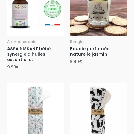
Aromathérapie
Bougies
ASSAINISSANT bébé
Bougie parfumée
synergie d’huiles
naturelle jasmin
essentielles
9,90
€
9,90
€
Plage
Plage
de
de
prix :
prix :
3,50€
3,50€
à
à
13,50€
13,50€